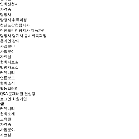
입회신청서
자격증
탐정사
탐정사 취득과정
첨단도감청탐지사
첨단도감청탐지사 취득과정
탐정사 탐지사 동시취득과정
온라인 강의
사업분야
사업분야
자료실
협회자료실
법령자료실
커뮤니티
언론보도
협회소식
활동갤러리
Q&A 문제해결 컨설팅
로그인
회원가입
커뮤니티
협회소개
교육원
자격증
사업분야
자료실