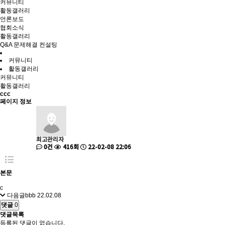
커뮤니티
활동갤러리
언론보도
협회소식
활동갤러리
Q&A 문제해결 컨설팅
커뮤니티
활동갤러리
커뮤니티
활동갤러리
ccc
페이지 정보
최고관리자
0건
416회
22-02-08 22:06
본문
c
다음글
bbb
22.02.08
댓글
0
댓글목록
등록된 댓글이 없습니다.