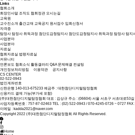
Links
협회소개
회장인사말
조직도
협회정관
오시는길
교육원
교수진소개
출간교재
교육공지
원서접수
입회신청서
자격증
탐정사
탐정사 취득과정
첨단도감청탐지사
첨단도감청탐지사 취득과정
탐정사 탐지
사업분야
사업분야
자료실
협회자료실
법령자료실
커뮤니티
언론보도
협회소식
활동갤러리
Q&A 문제해결 컨설팅
개인정보처리방침
이용약관
공지사항
CS CENTER
02-522-0943
법인계좌번호
신한은행 140-013-675233 예금주 : 대한첨단디지털탐정협회
신용카드 결제 가능(부가세 포함)
(주)대한첨단디지털탐정협회
대표 : 김상규
주소 : (06604) 서울 서초구 서초대로53길
사업자등록번호 : 757-87-02463
TEL : (02) 522-0943 / 070-4245-0726 ~ 0727
FAX 
이메일 : kadda2021@naver.com
Copyright 2022 (주)대한첨단디지털탐정협회 All Rights Reserved.
Home