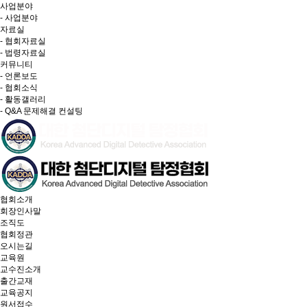
사업분야
- 사업분야
자료실
- 협회자료실
- 법령자료실
커뮤니티
- 언론보도
- 협회소식
- 활동갤러리
- Q&A 문제해결 컨설팅
협회소개
회장인사말
조직도
협회정관
오시는길
교육원
교수진소개
출간교재
교육공지
원서접수